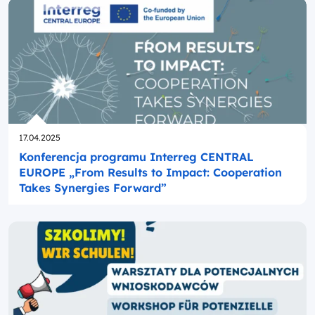
Opublikowano
17.04.2025
Konferencja programu Interreg CENTRAL
EUROPE „From Results to Impact: Cooperation
Takes Synergies Forward”