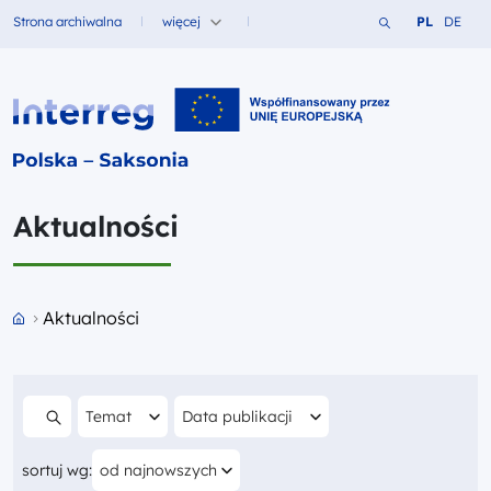
Szukaj w serwi
Zmień język
Zmień j
Strona archiwalna
więcej
PL
DE
Fundusze dla
Interreg PL-SN 2021-2027
Aktualności
Przejdź do strony głównej portalu
Aktualności
Filtruj według
Filtruj według
Temat
Data publikacji
Szukaj w treści
Aktualnie sortujesz według
sortuj wg:
od najnowszych