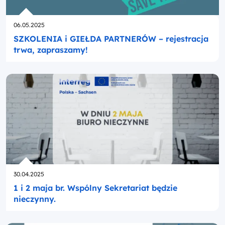
Opublikowano
06.05.2025
SZKOLENIA i GIEŁDA PARTNERÓW – rejestracja
trwa, zapraszamy!
Opublikowano
30.04.2025
1 i 2 maja br. Wspólny Sekretariat będzie
nieczynny.