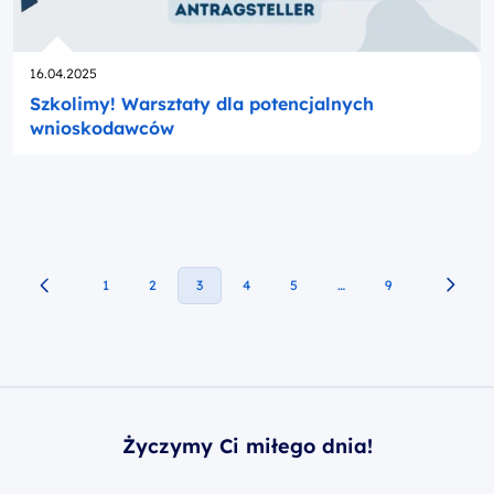
Opublikowano
16.04.2025
Szkolimy! Warsztaty dla potencjalnych
wnioskodawców
1
2
3
4
5
…
9
Życzymy Ci miłego dnia!