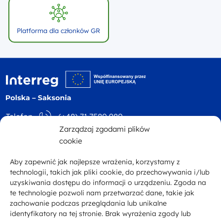
Platforma dla członków GR
Logo witryny - logo
Telefon
(+48) 71 7580 980
Zarządzaj zgodami plików
Adres
ul. Św. Mikołaja 81
E-mail
kontakt@plsn.eu
cookie
p. 4 50-126 Wrocław
Aby zapewnić jak najlepsze wrażenia, korzystamy z
Facebook
technologii, takich jak pliki cookie, do przechowywania i/lub
uzyskiwania dostępu do informacji o urządzeniu. Zgoda na
te technologie pozwoli nam przetwarzać dane, takie jak
zachowanie podczas przeglądania lub unikalne
Zobacz inne programy
Portal Unii Europejskiej
identyfikatory na tej stronie. Brak wyrażenia zgody lub