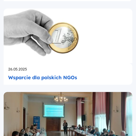
Opublikowano
26.05.2025
Wsparcie dla polskich NGOs