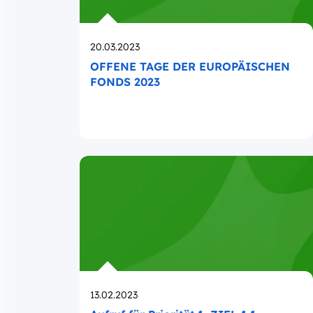
Opublikowano
20.03.2023
OFFENE TAGE DER EUROPÄISCHEN
FONDS 2023
Opublikowano
13.02.2023