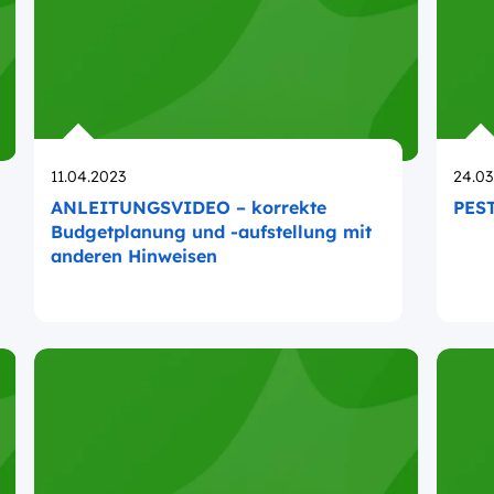
Opublikowano
Opub
11.04.2023
24.03
ANLEITUNGSVIDEO – korrekte
PEST
Budgetplanung und -aufstellung mit
anderen Hinweisen