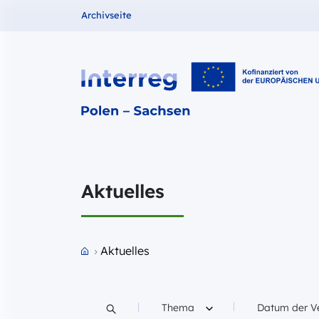
Fundusze dla
Archivseite
Interreg PL-SN 2021-2027
Aktuelles
Przejdź do strony głównej portalu
Aktuelles
Filtruj według
Filtruj wedłu
Thema
Datum der V