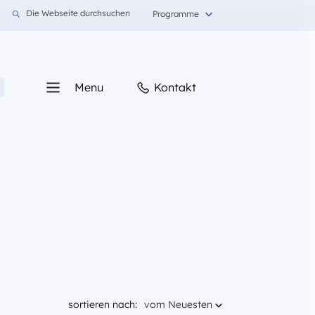
 na Polnisch
język na Deutsch
Die Webseite durchsuchen
Programme
Kontakt
Menu
Aktualnie sortujesz według
sortieren nach:
vom Neuesten