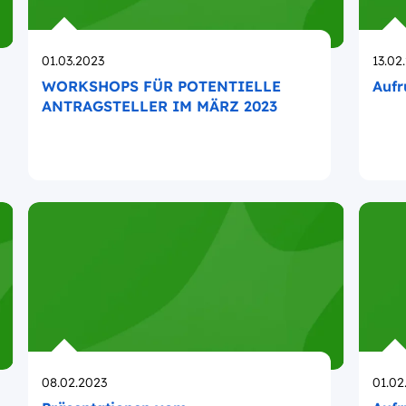
Opublikowano
Opub
01.03.2023
13.02
WORKSHOPS FÜR POTENTIELLE
Aufr
ANTRAGSTELLER IM MÄRZ 2023
Opublikowano
Opub
08.02.2023
01.02