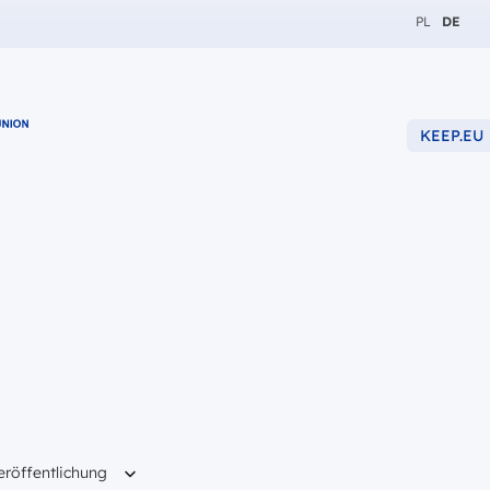
Zmień język
Zmień 
PL
DE
KEEP.EU
g
eröffentlichung