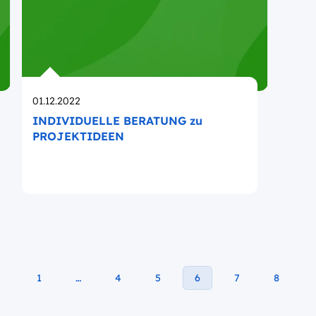
Opublikowano
01.12.2022
INDIVIDUELLE BERATUNG zu
PROJEKTIDEEN
1
…
4
5
6
7
8