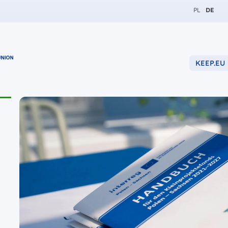
Zmień język
Zmień 
PL
DE
KEEP.EU