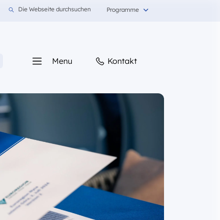
 na Polnisch
język na Deutsch
Die Webseite durchsuchen
Programme
Kontakt
Menu