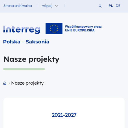
Szukaj w serwi
Zmień język
Zmień j
Strona archiwalna
więcej
PL
DE
Fundusze dla
Interreg PL-SN 2021-2027
Nasze projekty
Przejdź do strony głównej portalu
Nasze projekty
2021-2027