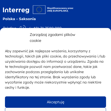
Logo witryny - logo
Telefon
(+48) 71 7580 980
Zarządzaj zgodami plików
Adres
ul. Św. Mikołaja 81
E-mail
kontakt@plsn.eu
cookie
p. 4 50-126 Wrocław
Aby zapewnić jak najlepsze wrażenia, korzystamy z
Facebook
technologii, takich jak pliki cookie, do przechowywania i/lub
uzyskiwania dostępu do informacji o urządzeniu. Zgoda na
te technologie pozwoli nam przetwarzać dane, takie jak
zachowanie podczas przeglądania lub unikalne
Zobacz inne programy
Portal Unii Europejskiej
identyfikatory na tej stronie. Brak wyrażenia zgody lub
wycofanie zgody może niekorzystnie wpłynąć na niektóre
Deklaracja dostępności
Polityka prywatności
Mapa strony
cechy i funkcje.
Akceptuję