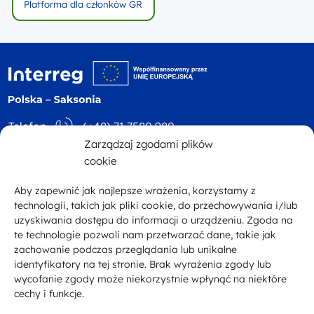
Platforma dla członków GR
Logo witryny - logo
Zarządzaj zgodami plików
Telefon
(+48) 71 7580 980
cookie
Adres
ul. Św. Mikołaja 81
E-mail
kontakt@plsn.eu
p. 4 50-126 Wrocław
Aby zapewnić jak najlepsze wrażenia, korzystamy z
technologii, takich jak pliki cookie, do przechowywania i/lub
uzyskiwania dostępu do informacji o urządzeniu. Zgoda na
Facebook
te technologie pozwoli nam przetwarzać dane, takie jak
zachowanie podczas przeglądania lub unikalne
identyfikatory na tej stronie. Brak wyrażenia zgody lub
wycofanie zgody może niekorzystnie wpłynąć na niektóre
Zobacz inne programy
Portal Unii Europejskiej
cechy i funkcje.
Deklaracja dostępności
Polityka prywatności
Mapa strony