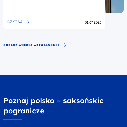
Nowa wersja Podręcznika Programu 4.6
– ważne dla beneficjentów z Saksonii
Opublikowano
CZYTAJ
31.07.2026
ZOBACZ WIĘCEJ AKTUALNOŚCI
Poznaj polsko – saksońskie
pogranicze