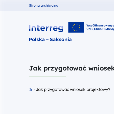
Fundusze dla
Strona archiwalna
Interreg PL-SN 2021-2027
Jak przygotować wniosek
Przejdź do strony głównej portalu
Jak przygotować wniosek projektowy?