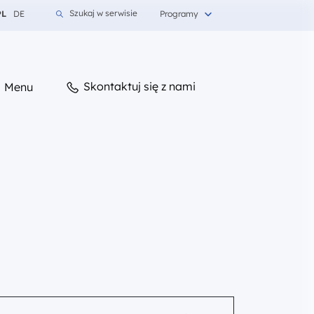
mień język na Polski
Zmień język na Niemiecki
Szukaj w serwisie
PL
DE
Programy
Skontaktuj się z nami
Menu