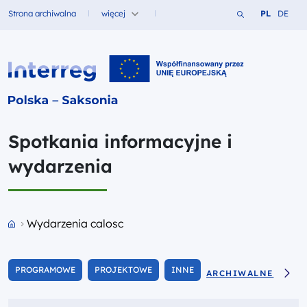
Szukaj w serwi
Zmień język
Zmień j
Strona archiwalna
więcej
PL
DE
Fundusze dla
Interreg PL-SN 2021-2027
Spotkania informacyjne i
wydarzenia
Przejdź do strony głównej portalu
Wydarzenia calosc
PROGRAMOWE
PROJEKTOWE
INNE
ARCHIWALNE