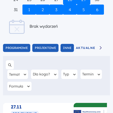
31
1
2
3
4
5
6
Brak wydarzeń
AKTUALNE
PROGRAMOWE
PROJEKTOWE
INNE
Szukaj w treści
Filtruj według
Filtruj według
Filtruj według
Filtruj według
Dla kogo?
Typ
Termin
Temat
Filtruj według
Formuła
27.11