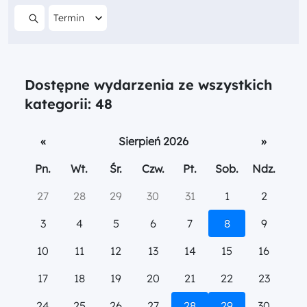
Filtruj według
Termin
Szukaj w treści
Dostępne wydarzenia ze wszystkich
kategorii: 48
«
Sierpień 2026
»
Pn.
Wt.
Śr.
Czw.
Pt.
Sob.
Ndz.
27
28
29
30
31
1
2
3
4
5
6
7
8
9
10
11
12
13
14
15
16
17
18
19
20
21
22
23
24
25
26
27
28
29
30