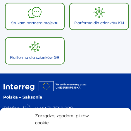
Szukam partnera projektu
Platforma dla członków KM
Platforma dla członków GR
Logo witryny - logo
Telefon
(+48) 71 7580 980
Zarządzaj zgodami plików
Adres
ul. Św. Mikołaja 81
E-mail
kontakt@plsn.eu
cookie
p. 4 50-126 Wrocław