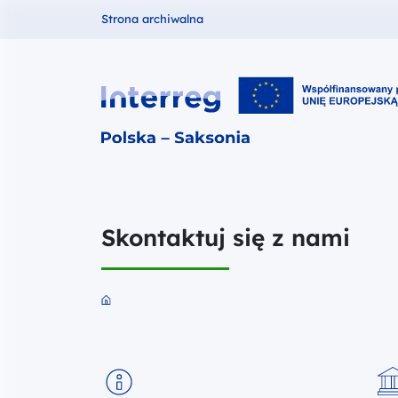
Fundusze dla
Strona archiwalna
Interreg PL-SN 2021-2027
Skontaktuj się z nami
Przejdź do strony głównej portalu