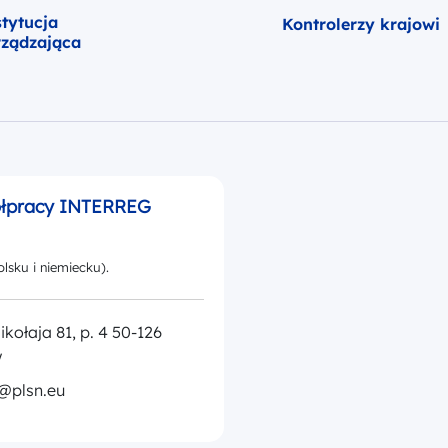
stytucja
Kontrolerzy krajowi
rządzająca
ółpracy INTERREG
lsku i niemiecku).
Mikołaja 81, p. 4 50-126
w
@plsn.eu