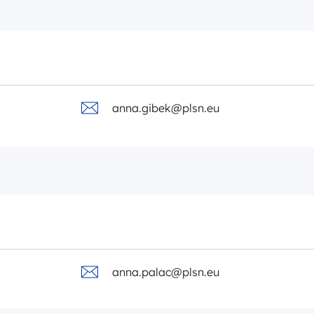
anna.gibek@plsn.eu
anna.palac@plsn.eu