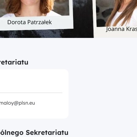
etariatu
.maloy@plsn.eu
ólnego Sekretariatu