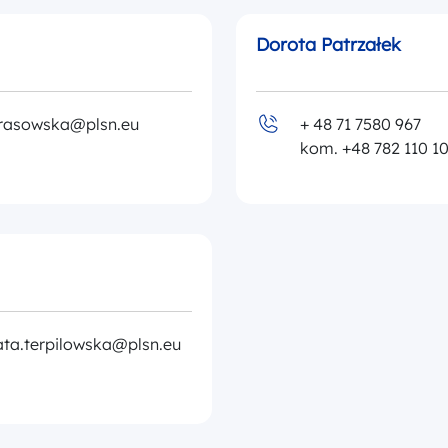
Dorota Patrzałek
krasowska@plsn.eu
+ 48 71 7580 967
kom. +48 782 110 1
ta.terpilowska@plsn.eu