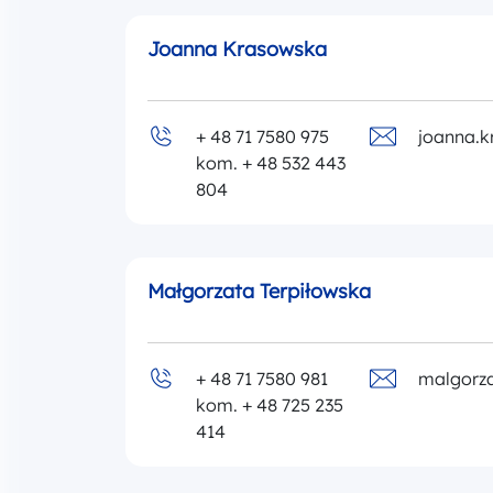
Joanna Krasowska
+ 48 71 7580 975
joanna.
kom. + 48 532 443
804
Małgorzata Terpiłowska
+ 48 71 7580 981
malgorza
kom. + 48 725 235
414