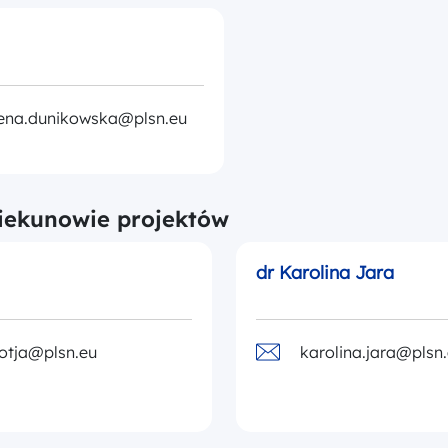
na.dunikowska@plsn.eu
iekunowie projektów
dr Karolina Jara
otja@plsn.eu
karolina.jara@plsn