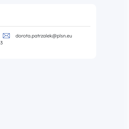
dorota.patrzalek@plsn.eu
03