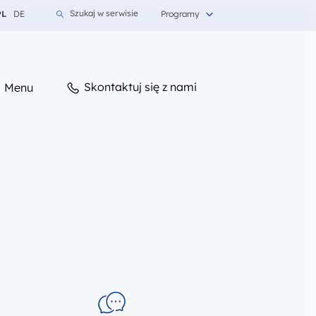
mień język na Polski
Zmień język na Niemiecki
Szukaj w serwisie
PL
DE
Programy
Skontaktuj się z nami
Menu