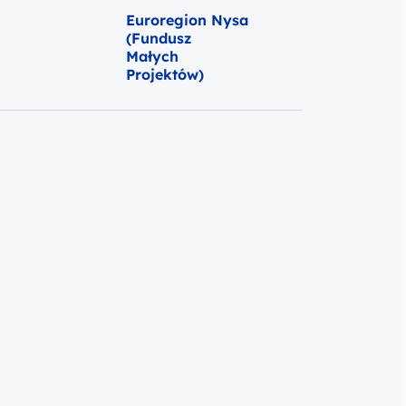
Euroregion Nysa
(Fundusz
Małych
Projektów)
Wybierz i klik