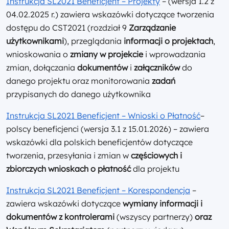
Instrukcja SL2021 Beneficjent – Projekty
– (wersja 1.2 z
04.02.2025 r.) zawiera wskazówki dotyczące tworzenia
dostępu do CST2021 (rozdział 9
Zarządzanie
użytkownikami
), przeglądania
informacji o projektach
,
wnioskowania o
zmiany w projekcie
i wprowadzania
zmian, dołączania
dokumentów
i
załączników
do
danego projektu oraz monitorowania
zadań
przypisanych do danego użytkownika
Instrukcja SL2021 Beneficjent – Wnioski o Płatność
–
polscy beneficjenci (wersja 3.1 z 15.01.2026) – zawiera
wskazówki dla polskich beneficjentów dotyczące
tworzenia, przesyłania i zmian w
częściowych i
zbiorczych wnioskach o płatność
dla projektu
Instrukcja SL2021 Beneficjent – Korespondencja
–
zawiera wskazówki dotyczące
wymiany informacji i
dokumentów z kontrolerami
(wszyscy partnerzy)
oraz