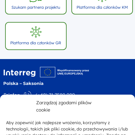
Szukam partnera projektu
Platforma dla członków KM
Platforma dla członków GR
Logo witryny - logo
Telefon
(+48) 71 7580 980
Zarządzaj zgodami plików
Adres
ul. Św. Mikołaja 81
E-mail
kontakt@plsn.eu
cookie
p. 4 50-126 Wrocław
Aby zapewnić jak najlepsze wrażenia, korzystamy z
Facebook
technologii, takich jak pliki cookie, do przechowywania i/lub