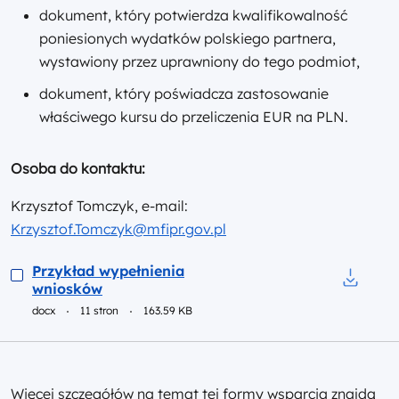
dokument, który potwierdza kwalifikowalność
poniesionych wydatków polskiego partnera,
wystawiony przez uprawniony do tego podmiot,
dokument, który poświadcza zastosowanie
właściwego kursu do przeliczenia EUR na PLN.
Osoba do kontaktu:
Krzysztof Tomczyk, e-mail:
Krzysztof.Tomczyk@mfipr.gov.pl
Podgląd
Przykład wypełnienia
wniosków
Pobierz 
docx
11 stron
163.59 KB
Więcej szczegółów na temat tej formy wsparcia znajdą