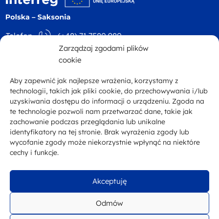
Telefon
(+48) 71 7580 980
Zarządzaj zgodami plików
Adres
ul. Św. Mikołaja 81
E-mail
kontakt@plsn.eu
cookie
p. 4 50-126 Wrocław
Aby zapewnić jak najlepsze wrażenia, korzystamy z
Facebook
technologii, takich jak pliki cookie, do przechowywania i/lub
uzyskiwania dostępu do informacji o urządzeniu. Zgoda na
te technologie pozwoli nam przetwarzać dane, takie jak
zachowanie podczas przeglądania lub unikalne
Zobacz inne programy
Portal Unii Europejskiej
identyfikatory na tej stronie. Brak wyrażenia zgody lub
wycofanie zgody może niekorzystnie wpłynąć na niektóre
Deklaracja dostępności
Polityka prywatności
Mapa strony
cechy i funkcje.
Akceptuję
Odmów