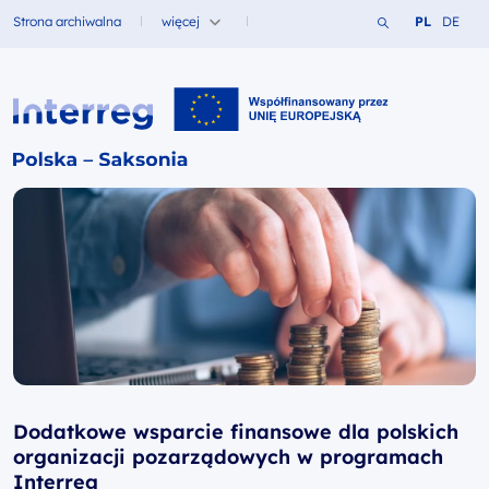
Szukaj w serwi
Zmień język
Zmień j
Strona archiwalna
więcej
PL
DE
Fundusze dla
Interreg PL-SN 2021-2027
Dodatkowe wsparcie finansowe dla polskich
organizacji pozarządowych w programach
Interreg