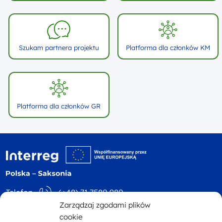
Szukam partnera projektu
Platforma dla członków KM
Platforma dla członków GR
Logo witryny - logo
Telefon
(+48) 71 7580 980
Zarządzaj zgodami plików
Adres
ul. Św. Mikołaja 81
E-mail
kontakt@plsn.eu
cookie
p. 4 50-126 Wrocław