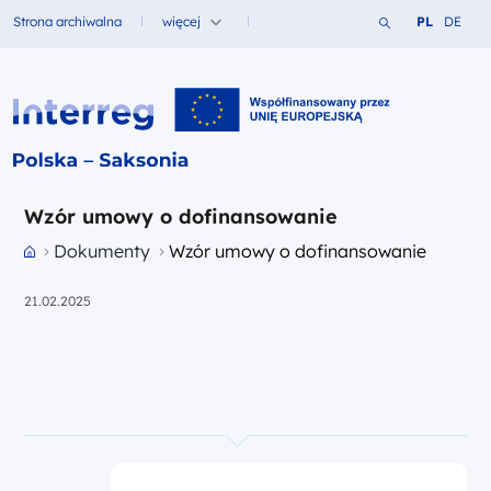
Szukaj w serwi
Zmień język
Zmień j
Strona archiwalna
więcej
PL
DE
Fundusze dla
Interreg PL-SN 2021-2027
Wzór umowy o dofinansowanie
Przejdź do strony głównej portalu
Dokumenty
Wzór umowy o dofinansowanie
21.02.2025