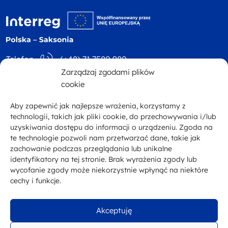
Logo witryny - logo
Telefon
(+48) 71 7580 980
Zarządzaj zgodami plików
Adres
ul. Św. Mikołaja 81
E-mail
kontakt@plsn.eu
cookie
p. 4 50-126 Wrocław
Aby zapewnić jak najlepsze wrażenia, korzystamy z
Facebook
technologii, takich jak pliki cookie, do przechowywania i/lub
uzyskiwania dostępu do informacji o urządzeniu. Zgoda na
te technologie pozwoli nam przetwarzać dane, takie jak
zachowanie podczas przeglądania lub unikalne
Zobacz inne programy
Portal Unii Europejskiej
identyfikatory na tej stronie. Brak wyrażenia zgody lub
wycofanie zgody może niekorzystnie wpłynąć na niektóre
Deklaracja dostępności
Polityka prywatności
Mapa strony
cechy i funkcje.
Akceptuję