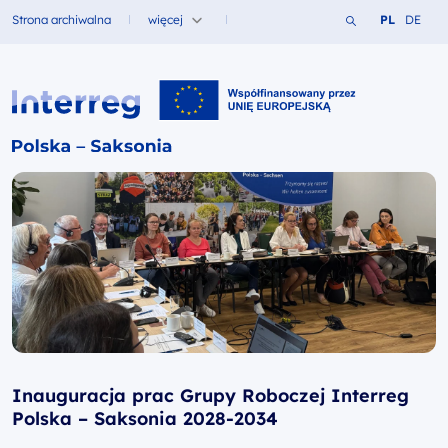
Szukaj w serwi
Zmień język
Zmień j
Strona archiwalna
więcej
PL
DE
Fundusze dla
Interreg PL-SN 2021-2027
Inauguracja prac Grupy Roboczej Interreg
Polska – Saksonia 2028-2034