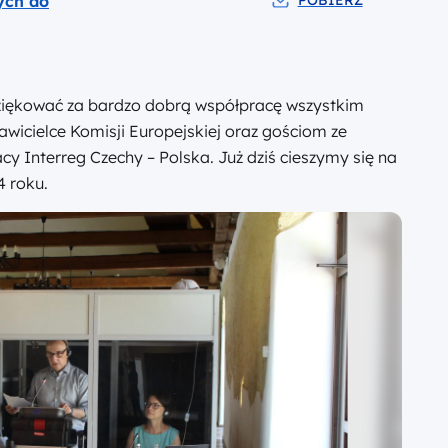
ych do
POBIERZ
Pobierz do pliku Zesta
ziękować za bardzo dobrą współpracę wszystkim
wicielce Komisji Europejskiej oraz gościom ze
 Interreg Czechy – Polska. Już dziś cieszymy się na
4 roku.