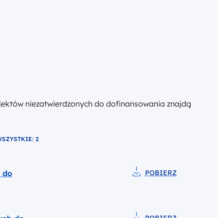
rojektów niezatwierdzonych do dofinansowania znajdą
SZYSTKIE: 2
liku
 do
POBIERZ
Pobierz do pliku Zesta