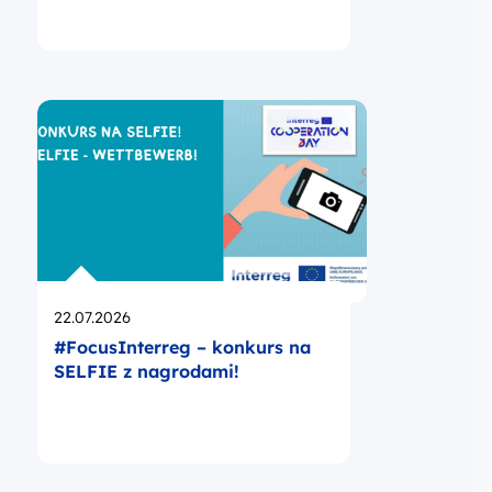
Opublikowano
22.07.2026
#FocusInterreg – konkurs na
SELFIE z nagrodami!
wienie projektów zatwierdzonych do dofinansowania_18.06.