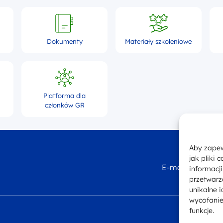
Dokumenty
Materiały szkoleniowe
Platforma dla
członków GR
Aby zapew
itryny - logotyp
jak pliki
E-mail
kont
informacj
przetwarz
unikalne i
wycofanie
funkcje.
Deklara