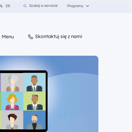
mień język na Polski
Zmień język na Niemiecki
Szukaj w serwisie
PL
DE
Programy
Skontaktuj się z nami
Menu