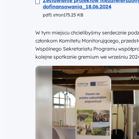
Zestawienie projektów niezatwierdzon
dofinansowania_18.06.2024
pdf
1 stron
175.25 KB
W tym miejscu chcielibyśmy serdecznie pod
członkom Komitetu Monitorującego, przedsta
Wspólnego Sekretariatu Programu współpracy
kolejne spotkanie gremium we wrześniu 202