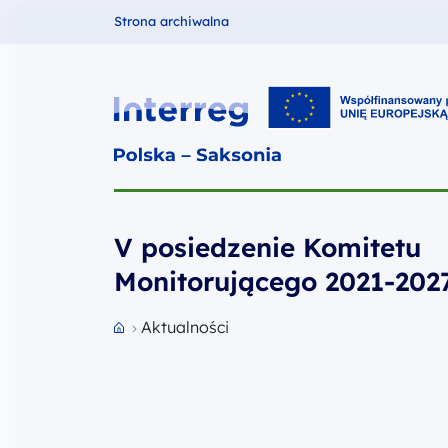
Fundusze dla
Strona archiwalna
Interreg PL-SN 2021-2027
V posiedzenie Komitetu
Monitorującego 2021-202
Przejdź do strony głównej portalu
Aktualności