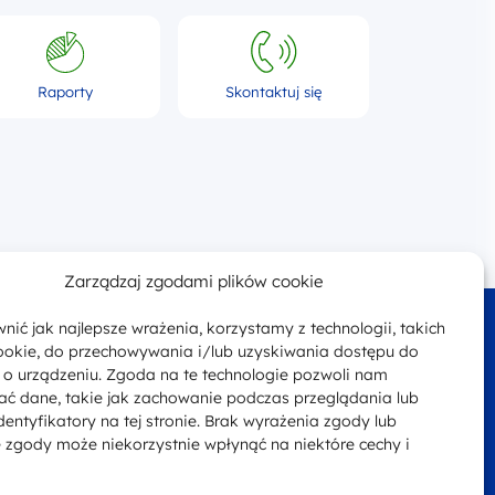
Raporty
Skontaktuj się
Zarządzaj zgodami plików cookie
nić jak najlepsze wrażenia, korzystamy z technologii, takich
Facebook
Telefon
(+48) 71 7580 980
 cookie, do przechowywania i/lub uzyskiwania dostępu do
akt@plsn.eu
Adres
ul. Św. Mikołaja 81
i o urządzeniu. Zgoda na te technologie pozwoli nam
ać dane, takie jak zachowanie podczas przeglądania lub
p. 4 50-126 Wrocław
dentyfikatory na tej stronie. Brak wyrażenia zgody lub
 zgody może niekorzystnie wpłynąć na niektóre cechy i
cja dostępności
Polityka prywatności
Mapa strony