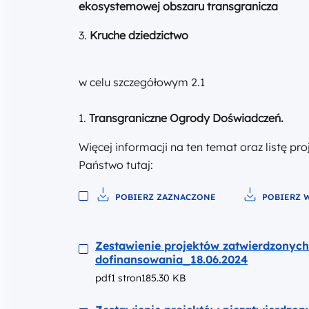
ekosystemowej obszaru transgranicza
3.
Kruche dziedzictwo
w celu szczegółowym 2.1
1.
Transgraniczne Ogrody Doświadczeń.
Więcej informacji na ten temat oraz listę p
Państwo tutaj:
POBIERZ ZAZNACZONE
POBIERZ W
Pobierz do pliku
Pobierz do p
Podgląd
Zestawienie projektów zatwierdzonych
dofinansowania_18.06.2024
pdf
1 stron
185.30 KB
Podgląd